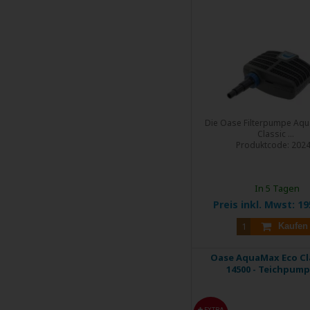
Die Oase Filterpumpe Aq
Classic ...
Produktcode:
202
In 5 Tagen
Preis inkl. Mwst:
19
Kaufen
Oase AquaMax Eco Cl
14500 - Teichpum
EXTRA