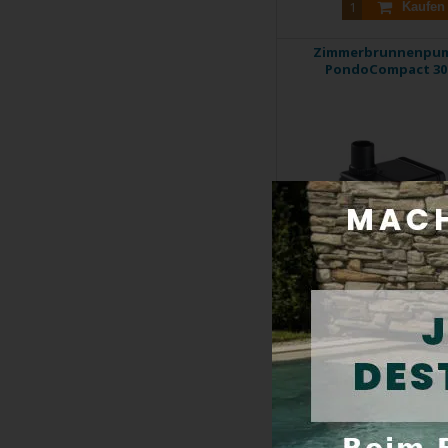
Kaufen
Zimmerbrunnenpu
PondoCompact 30
Geniessen Sie jetzt ein ganz 
Produktcode:
370
Auf Lager
Preis inkl. Mwst:
22
Kaufen