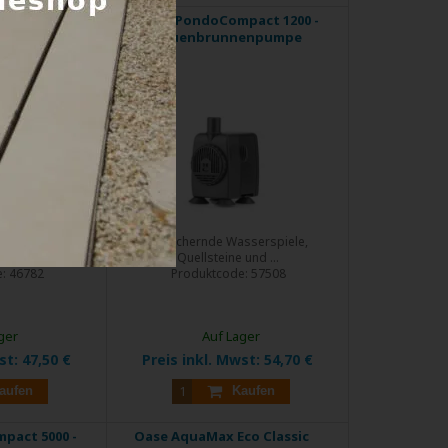
pact 800 -
Pontec PondoCompact 1200 -
nenpumpe
Statuenbrunnenpumpe
sserspiele,
Plätschernde Wasserspiele,
und ...
Quellsteine und ...
e:
46782
Produktcode:
57508
ger
Auf Lager
wst:
47,50 €
Preis inkl. Mwst:
54,70 €
aufen
Kaufen
pact 5000 -
Oase AquaMax Eco Classic