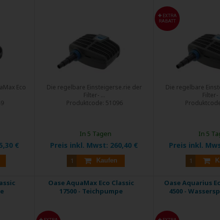
EXTRA
RABATT
uaMax Eco
Die regelbare Einsteigerse.rie der
Die regelbare Einst
Filter- ...
Filter- .
49
Produktcode:
51096
Produktcod
In 5 Tagen
In 5 T
5,30 €
Preis inkl. Mwst:
260,40 €
Preis inkl. Mw
Kaufen
K
assic
Oase AquaMax Eco Classic
Oase Aquarius E
pe
17500 - Teichpumpe
4500 - Wassers
EXTRA
EXTRA