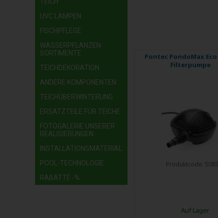
TEICH
UVC LAMPEN
FISCHPFLEGE
WASSERPFLANZEN-
SORTIMENTE
Pontec PondoMax Eco 
Filterpumpe
TEICHDEKORATION
ANDERE KOMPONENTEN
TEICHÜBERWINTERUNG
ERSATZTEILE FÜR TEICHE
FOTOGALERIE UNSERER
REALISIERUNGEN
INSTALLATIONSMATERIAL
POOL-TECHNOLOGIE
Produktcode:
508
RABATTE -%
Auf Lager