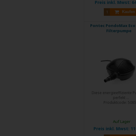
Preis inkl. Mwst:
64
Kaufen
Pontec PondoMax Eco 
Filterpumpe
Diese energieeffiziente P
perfekt ...
Produktcode:
508
Auf Lager
Preis inkl. Mwst:
11