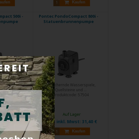
aufen
Kaufen
pact 500i -
Pontec PondoCompact 800i -
enpumpe
Statuenbrunnenpumpe
rspiele auch in
Plätschernde Wasserspiele,
n! ...
Quellsteine und ...
e:
57503
Produktcode:
57504
ger
Auf Lager
wst:
26,30 €
Preis inkl. Mwst:
31,40 €
aufen
Kaufen