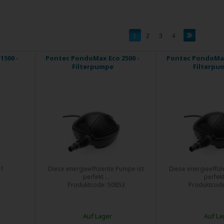
1
2
3
4
1500 -
Pontec PondoMax Eco 2500 -
Pontec PondoMax
Filterpumpe
Filterpu
51
Diese energieeffiziente Pumpe ist
Diese energieeffiz
perfekt ...
perfekt 
Produktcode:
50853
Produktcod
Auf Lager
Auf La