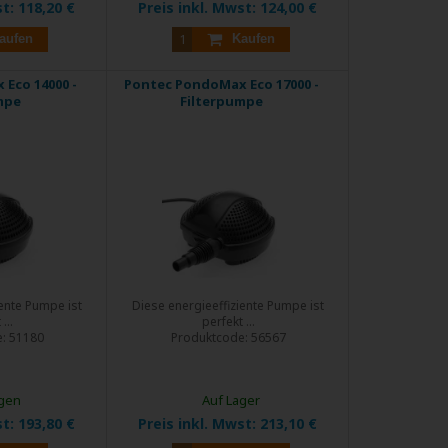
st:
118,20 €
Preis inkl. Mwst:
124,00 €
aufen
Kaufen
Eco 14000 -
Pontec PondoMax Eco 17000 -
mpe
Filterpumpe
iente Pumpe ist
Diese energieeffiziente Pumpe ist
...
perfekt ...
e:
51180
Produktcode:
56567
agen
Auf Lager
st:
193,80 €
Preis inkl. Mwst:
213,10 €