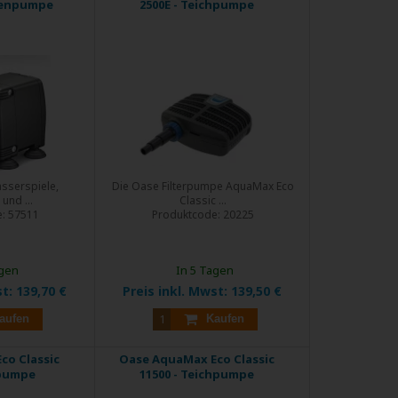
nenpumpe
2500E - Teichpumpe
sserspiele,
Die Oase Filterpumpe AquaMax Eco
und ...
Classic ...
e:
57511
Produktcode:
20225
agen
In 5 Tagen
st:
139,70 €
Preis inkl. Mwst:
139,50 €
aufen
Kaufen
co Classic
Oase AquaMax Eco Classic
hpumpe
11500 - Teichpumpe