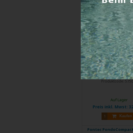
Pontec PondoCompact
- Zimmerbrunnenp
Pumpe mit Beleuchtun
Springbrunnen ...
Produktcode:
575
Auf Lager
Preis inkl. Mwst:
32
Kaufen
Pontec PondoCompact 