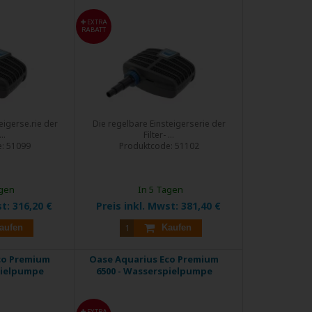
EXTRA
RABATT
eigerse.rie der
Die regelbare Einsteigerserie der
..
Filter- ...
e:
51099
Produktcode:
51102
agen
In 5 Tagen
st:
316,20 €
Preis inkl. Mwst:
381,40 €
aufen
Kaufen
co Premium
Oase Aquarius Eco Premium
pielpumpe
6500 - Wasserspielpumpe
EXTRA