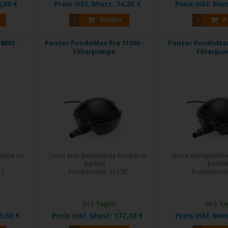
,50 €
Preis inkl. Mwst:
74,20 €
Preis inkl. Mw
Kaufen
K
8000 -
Pontec PondoMax Eco 11000 -
Pontec PondoMax 
Filterpumpe
Filterpu
umpe ist
Diese energieeffiziente Pumpe ist
Diese energieeffiz
perfekt ...
perfekt 
57
Produktcode:
51178
Produktcod
In 5 Tagen
In 5 T
9,60 €
Preis inkl. Mwst:
177,30 €
Preis inkl. Mw