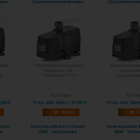
mpe
Statuenbrunnenpumpe
Statuenbrun
iele,
Plätschernde Wasserspiele,
Plätschernde Wa
.
Quellsteine und ...
Quellsteine 
09
Produktcode:
57510
Produktcod
In 5 Tagen
In 5 T
,80 €
Preis inkl. Mwst:
81,00 €
Preis inkl. Mw
Kaufen
K
assic
Oase AquaMax Eco Classic
Oase AquaMax E
pe
5500 - Teichpumpe
8500 - Teic