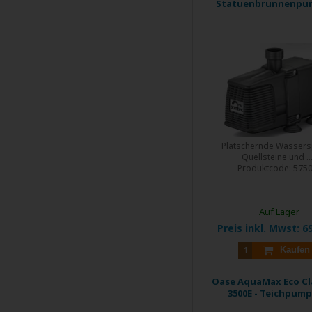
Statuenbrunnenpu
Plätschernde Wassersp
Quellsteine und ..
Produktcode:
575
Auf Lager
Preis inkl. Mwst:
69
Kaufen
Oase AquaMax Eco Cl
3500E - Teichpum