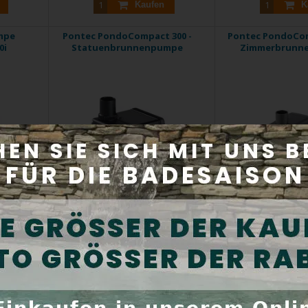
Kaufen
K
mpe
Pontec PondoCompact 300 -
Pontec PondoCom
0i
Statuenbrunnenpumpe
Zimmerbrunn
privates ...
Plätschernde Wasserspiele,
Plätschernde Wasse
57
Quellsteine und ...
Innenräume
Produktcode:
57506
Produktcod
Auf Lager
Auf La
,00 €
Preis inkl. Mwst:
32,40 €
Preis inkl. M
Kaufen
K