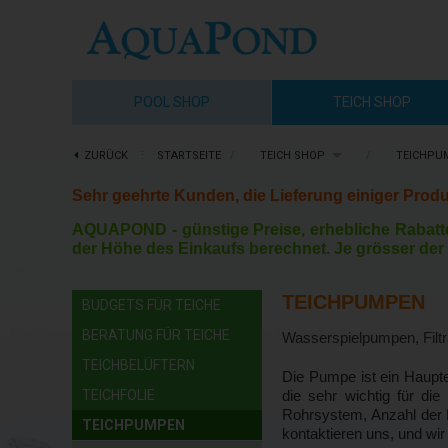
POOL SHOP
TEICH SHOP
ZURÜCK
⋮
STARTSEITE
/
TEICH SHOP
/
TEICHPU
Sehr geehrte Kunden, die Lieferung einiger Produ
AQUAPOND -
günstige Preise, erhebliche Rabatt
der Höhe des Einkaufs berechnet. Je grösser der 
TEICHPUMPEN
BUDGETS FÜR TEICHE
BERATUNG FÜR TEICHE
Wasserspielpumpen, Filt
TEICHBELÜFTERN
Die Pumpe ist ein Haupte
TEICHFOLIE
die sehr wichtig für d
Rohrsystem, Anzahl der F
TEICHPUMPEN
kontaktieren uns, und wir