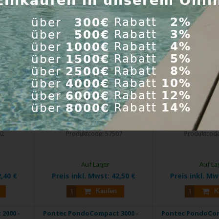
 300iL
Pontec PondoCompact 600 -
Pontec PondoCom
umpe
Statuenbrunnenpumpe
Statuenbrun
g für
Plätschernde Wasserspiele,
Plätschernde Wa
Quellsteine und ...
Quellsteine 
02
Produktcode:
57507
Produktcod
Auf Lager
Auf La
,40 €
Preis inkl. Mwst:
42,50 €
Preis inkl. M
Kaufen
K
2000 -
Pontec PondoCompact 3000 -
Pontec PondoCom