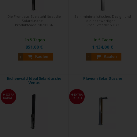
Die Front aus Edelstahl lässt die
Sein minimalistisches Design und
Solardusche ...
die hochwertigen ...
Produktcode:
9879052N
Produktcode:
53873
In 5 Tagen
In 5 Tagen
851,00 €
1 134,00 €
Kaufen
Kaufen
Eichenwald Ideal Solardusche
Pluvium Solar Dusche
Venus
EXTRA
EXTRA
RABATT
RABATT