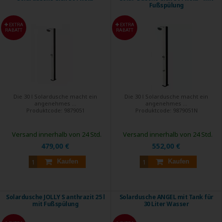
Fußspülung
EXTRA
EXTRA
RABATT
RABATT
Die 30 l Solardusche macht ein
Die 30 l Solardusche macht ein
angenehmes ...
angenehmes ...
Produktcode:
9879051
Produktcode:
9879051N
Versand innerhalb von 24 Std.
Versand innerhalb von 24 Std.
479,00 €
552,00 €
Kaufen
Kaufen
Solardusche JOLLY S anthrazit 25 l
Solardusche ANGEL mit Tank für
mit Fußspülung
30 Liter Wasser