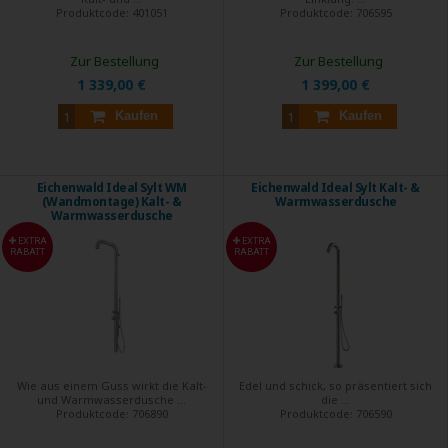
Produktcode:
401051
Produktcode:
706595
Zur Bestellung
Zur Bestellung
1 339,00 €
1 399,00 €
Kaufen
Kaufen
Eichenwald Ideal Sylt WM
Eichenwald Ideal Sylt Kalt- &
(Wandmontage) Kalt- &
Warmwasserdusche
Warmwasserdusche
EXTRA
EXTRA
RABATT
RABATT
Wie aus einem Guss wirkt die Kalt-
Edel und schick, so präsentiert sich
und Warmwasserdusche ...
die ...
Produktcode:
706890
Produktcode:
706590