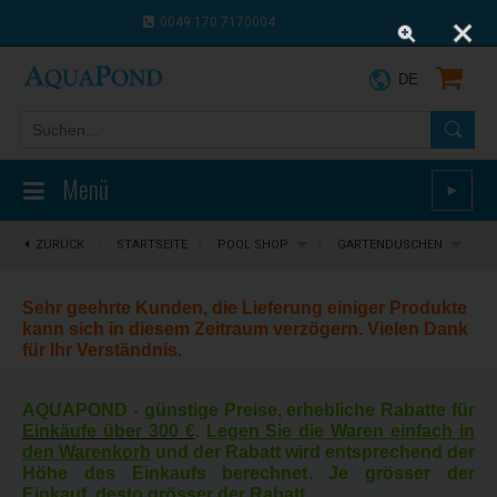
0049 170 7170004
0043 664 9916 8910
DE
Menü
►
ZURÜCK
⋮
STARTSEITE
/
POOL SHOP
/
GARTENDUSCHEN
Sehr geehrte Kunden, die Lieferung einiger Produkte
kann sich in diesem Zeitraum verzögern. Vielen Dank
für Ihr Verständnis.
AQUAPOND -
günstige Preise, erhebliche Rabatte für
Einkäufe über 300 €
.
Legen Sie die Waren einfach in
den Warenkorb
und der Rabatt wird entsprechend der
Höhe des Einkaufs berechnet. Je grösser der
Einkauf, desto grösser der Rabatt.