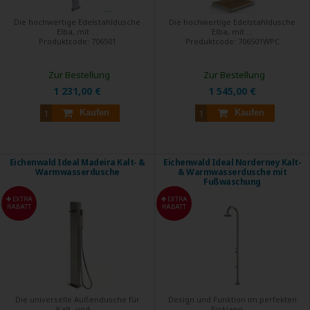
Die hochwertige Edelstahldusche
Die hochwertige Edelstahldusche
Elba, mit ...
Elba, mit ...
Produktcode:
706501
Produktcode:
706501WPC
Zur Bestellung
Zur Bestellung
1 231,00 €
1 545,00 €
Kaufen
Kaufen
Eichenwald Ideal Madeira Kalt- &
Eichenwald Ideal Norderney Kalt-
Warmwasserdusche
& Warmwasserdusche mit
Fußwaschung
EXTRA
EXTRA
RABATT
RABATT
Die universelle Außendusche für
Design und Funktion im perfekten
Kalt- und ...
Einklang. ...