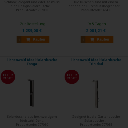
Schlank, elegant und edel, so muss
Die Duschen sind mit einem
eine Design-Solardusche ...
optionalen Durchflussbegrenzer ...
Produktcode:
707080
Produktcode:
43435
Zur Bestellung
In 5 Tagen
1 239,00 €
2 001,21 €
Kaufen
Kaufen
Eichenwald Ideal Solardusche
Eichenwald Ideal Solardusche
Tonga
Trinidad
EXTRA
EXTRA
RABATT
RABATT
Solardusche aus hochwertigem
Geeignet ist die Gartendusche
Edelstahl. Der ...
Solardusche ...
Produktcode:
707060
Produktcode:
707055