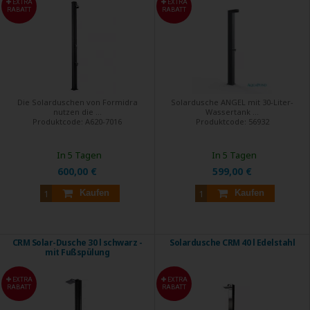
EXTRA
EXTRA
RABATT
RABATT
Die Solarduschen von Formidra
Solardusche ANGEL mit 30-Liter-
nutzen die ...
Wassertank ...
Produktcode:
A620-7016
Produktcode:
56932
In 5 Tagen
In 5 Tagen
600,00 €
599,00 €
Kaufen
Kaufen
CRM Solar-Dusche 30 l schwarz -
Solardusche CRM 40 l Edelstahl
mit Fußspülung
EXTRA
EXTRA
RABATT
RABATT