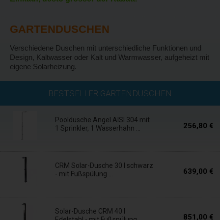
GARTENDUSCHEN
Verschiedene Duschen mit unterschiedliche Funktionen und
Design, Kaltwasser oder Kalt und Warmwasser, aufgeheizt mit
eigene Solarheizung.
Versand
BESTSELLER GARTENDUSCHEN
innerhalb von 24
Std.
Pooldusche Angel AISI 304 mit
256,80 €
1 Sprinkler, 1 Wasserhahn ...
Versand
innerhalb von 24
Std.
CRM Solar-Dusche 30 l schwarz
639,00 €
- mit Fußspülung ...
In 5 Tagen
Solar-Dusche CRM 40 l
851,00 €
Edelstahl - mit Fußspülung ...