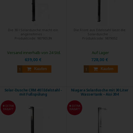
Die 30 l Solardusche macht ein
Die Front aus Edelstahl lässt die
angenehmes ...
Solardusche ...
Produktcode:
9879053N
Produktcode:
9879052
Versand innerhalb von 24 Std.
Auf Lager
639,00 €
728,00 €
Kaufen
Kaufen
Solar-Dusche CRM 40 l Edelstahl -
Niagara Solardusche mit 30 Liter
mit Fußspülung
Wassertank – Aisi 304
EXTRA
EXTRA
RABATT
RABATT