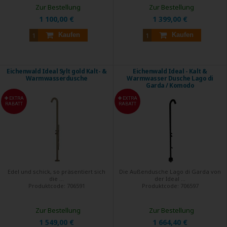
Zur Bestellung
Zur Bestellung
1 100,00 €
1 399,00 €
Kaufen
Kaufen
Eichenwald Ideal Sylt gold Kalt- &
Eichenwald Ideal - Kalt &
Warmwasserdusche
Warmwasser Dusche Lago di
Garda / Komodo
EXTRA
EXTRA
RABATT
RABATT
Edel und schick, so präsentiert sich
Die Außendusche Lago di Garda von
die ...
der Ideal ...
Produktcode:
706591
Produktcode:
706597
Zur Bestellung
Zur Bestellung
1 549,00 €
1 664,40 €