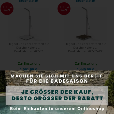
Bodenplatte
Bodenplatte
EXTRA
EXTRA
RABATT
RABATT
Elegant und edel erstrahlt die
Elegant und edel erstrahlt die
Dusche Helena ...
Dusche Helena ...
Produktcode:
706502
Produktcode:
706502WPC
Zur Bestellung
Zur Bestellung
1 061,99 €
1 440,00 €
Kaufen
Kaufen
Eichenwald Ideal Romeo Kalt- &
Eichenwald Ideal Juist WM
Warmwasserdusche,
(Wandmontage) Kalt- &
Gartendusche, Edelstahl V2A
Warmwasserdusche
EXTRA
EXTRA
RABATT
RABATT