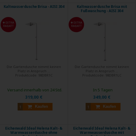
Kaltwasserdusche Brisa - AISI 304
Kaltwasserdusche Brisa mit
Fußwaschung - AISI 304
EXTRA
EXTRA
RABATT
RABATT
Die Gartendusche nimmt keinen
Die Gartendusche nimmt keinen
Platz in Anspruch ...
Platz in Anspruch ...
Produktcode:
98DBR1C
Produktcode:
98DBR1LC
Versand innerhalb von 24 Std.
In 5 Tagen
319,00 €
349,00 €
Kaufen
Kaufen
Eichenwald Ideal Helena Kalt- &
Eichenwald Ideal Helena Kalt- &
Warmwasserdusche ohne
Warmwasserdusche mit