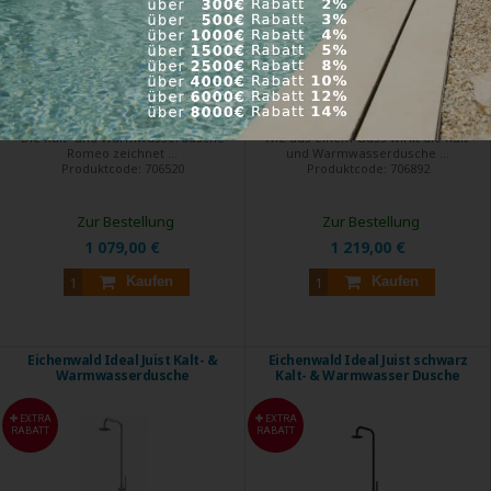
Die Kalt- und Warmwasserdusche
Wie aus einem Guss wirkt die Kalt-
Romeo zeichnet ...
und Warmwasserdusche ...
Produktcode:
706520
Produktcode:
706892
Zur Bestellung
Zur Bestellung
1 079,00 €
1 219,00 €
Kaufen
Kaufen
Eichenwald Ideal Juist Kalt- &
Eichenwald Ideal Juist schwarz
Warmwasserdusche
Kalt- & Warmwasser Dusche
EXTRA
EXTRA
RABATT
RABATT