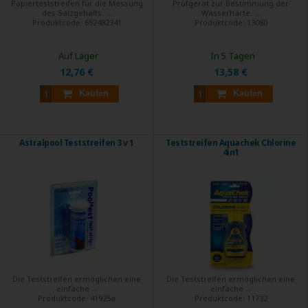
Papierteststreifen für die Messung
Prüfgerät zur Bestimmung der
des Salzgehalts. ...
Wasserhärte. ...
Produktcode:
692482341
Produktcode:
13080
Auf Lager
In 5 Tagen
12,76 €
13,58 €
Kaufen
Kaufen
Astralpool Teststreifen 3 v 1
Teststreifen Aquachek Chlorine
4in1
Die Teststreifen ermöglichen eine
Die Teststreifen ermöglichen eine
einfache ...
einfache ...
Produktcode:
41925a
Produktcode:
11732