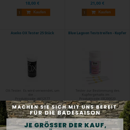
18,00 €
21,00 €
Kaufen
Kaufen
Aseko OX Tester 25 Stück
Blue Lagoon Teststreifen - Kupfer
OX-Tester. Es wird verwendet, um
Tester zur Bestimmung des
die ...
Kupfergehalts im ...
Produktcode:
AK12177
Produktcode:
EB200020
Auf Lager
Versand innerhalb von 24 Std.
20,11 €
22,30 €
Kaufen
Kaufen