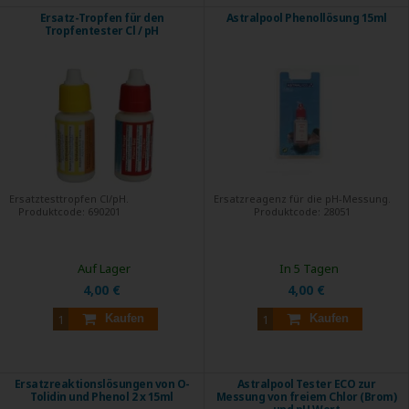
Ersatz-Tropfen für den
Astralpool Phenollösung 15ml
Tropfentester Cl / pH
Ersatztesttropfen Cl/pH.
Ersatzreagenz für die pH-Messung.
Produktcode:
690201
Produktcode:
28051
Auf Lager
In 5 Tagen
4,00 €
4,00 €
Kaufen
Kaufen
Ersatzreaktionslösungen von O-
Astralpool Tester ECO zur
Tolidin und Phenol 2 x 15ml
Messung von freiem Chlor (Brom)