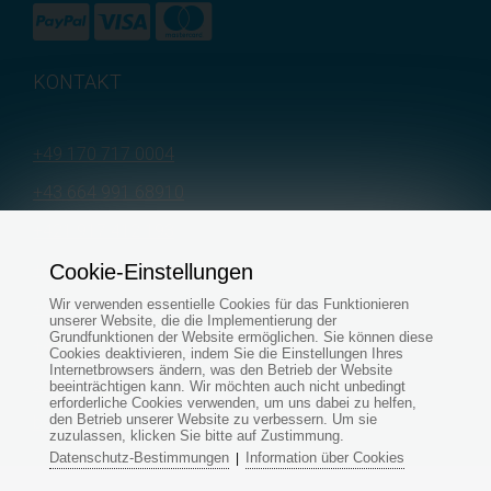
KONTAKT
+49 170 717 0004
+43 664 991 68910
+421 917 412 193
+421 905 500 955
Cookie-Einstellungen
Wir verwenden essentielle Cookies für das Funktionieren
+421 915 696 394
unserer Website, die die Implementierung der
Grundfunktionen der Website ermöglichen. Sie können diese
+421 907 545 479
Cookies deaktivieren, indem Sie die Einstellungen Ihres
Internetbrowsers ändern, was den Betrieb der Website
servis@aquapond.sk
beeinträchtigen kann. Wir möchten auch nicht unbedingt
erforderliche Cookies verwenden, um uns dabei zu helfen,
den Betrieb unserer Website zu verbessern. Um sie
bestellungen@aquapond.de
zuzulassen, klicken Sie bitte auf Zustimmung.
Datenschutz-Bestimmungen
Information über Cookies
|