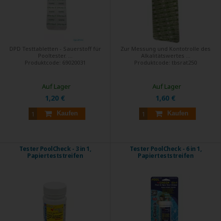
DPD Testtabletten - Sauerstoff für
Zur Messung und Kontotrolle des
Pooltester. ...
Alkalitätswertes ...
Produktcode:
69020031
Produktcode:
tbsrat250
Auf Lager
Auf Lager
1,20 €
1,60 €
Kaufen
Kaufen
Tester PoolCheck - 3 in 1,
Tester PoolCheck - 6 in 1,
Papierteststreifen
Papierteststreifen