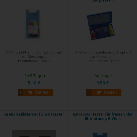
und pH Wert
OTO- und Phenollösung (Tropfen)
OTO- und Phenollösung (Tropfen)
zur Messung ...
zur Messung ...
Produktcode:
16610
Produktcode:
38637
In 5 Tagen
Auf Lager
5,10 €
9,50 €
Kaufen
Kaufen
Aseko Kalibrierset für Salztester
Astralpool Tester für freies Chlor
(Brom) und pH-Wert