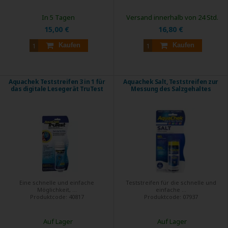
In 5 Tagen
Versand innerhalb von 24 Std.
15,00 €
16,80 €
Kaufen
Kaufen
Aquachek Teststreifen 3 in 1 für
Aquachek Salt, Teststreifen zur
das digitale Lesegerät TruTest
Messung des Salzgehaltes
Eine schnelle und einfache
Teststreifen für die schnelle und
Möglichkeit, ...
einfache ...
Produktcode:
40817
Produktcode:
07937
Auf Lager
Auf Lager