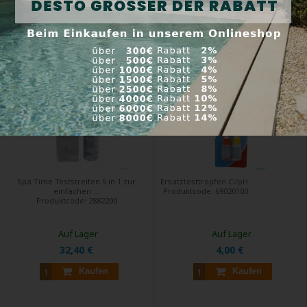
Spa Time Teststreifen 5 in 1
Testtropfen Cl / pH - Set
Spa Time Teststreifen 5 in 1 zur
Ersatztesttropfen Cl/pH.
einfachen ...
Produktcode:
69020100
Produktcode:
2882200
Auf Lager
Auf Lager
32,40 €
4,00 €
Kaufen
Kaufen