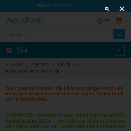
0049 170 7170004
0043 664 9916 8910
DE
Menü
►
ZURÜCK
⋮
STARTSEITE
/
POOL SHOP
/
POOLTESTER UND THERMOMETER
Sehr geehrte Kunden, die Lieferung einiger Produkte
kann sich in diesem Zeitraum verzögern. Vielen Dank
für Ihr Verständnis.
AQUAPOND -
günstige Preise, erhebliche Rabatte für
Einkäufe über 300 €
.
Legen Sie die Waren einfach in
den Warenkorb
und der Rabatt wird entsprechend der