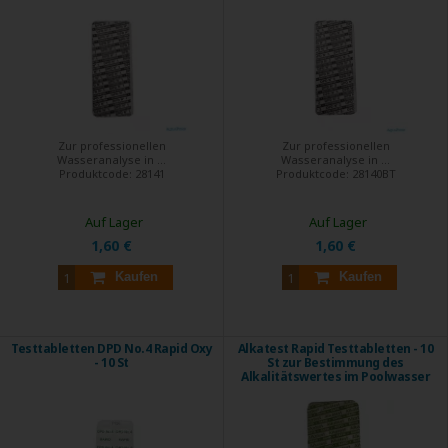
Zur professionellen
Zur professionellen
Wasseranalyse in ...
Wasseranalyse in ...
Produktcode:
28141
Produktcode:
28140BT
Auf Lager
Auf Lager
1,60 €
1,60 €
Kaufen
Kaufen
Testtabletten DPD No.4 Rapid Oxy
Alkatest Rapid Testtabletten - 10
- 10 St
St zur Bestimmung des
Alkalitätswertes im Poolwasser