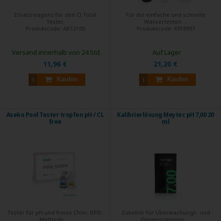
Ersatzreagenz für den Cl Total
Für die einfache und schnelle
Tester.
Wassertesten ...
Produktcode:
AK12100
Produktcode:
6918997
Versand innerhalb von 24 Std.
Auf Lager
11,96 €
21,20 €
Kaufen
Kaufen
Aseko Pool Tester tropfen pH / CL
Kalibrierlösung Meytec pH 7,00 20
free
ml
Tester für pH und freies Chlor. DPD-
Zubehör für Überwachungs- und
Methode. ...
Dosierstationen ...