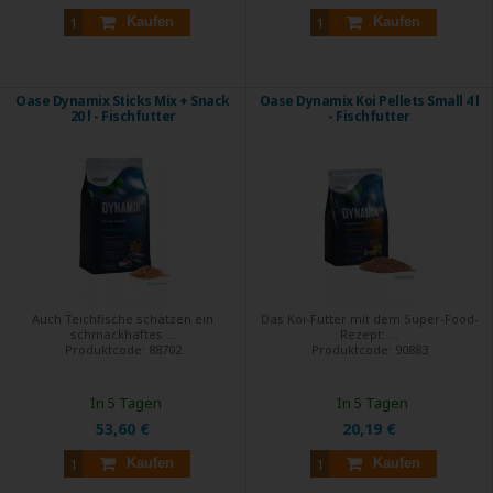
Kaufen
Kaufen
Oase Dynamix Sticks Mix + Snack
Oase Dynamix Koi Pellets Small 4 l
20 l - Fischfutter
- Fischfutter
Auch Teichfische schätzen ein
Das Koi-Futter mit dem Super-Food-
schmackhaftes ...
Rezept: ...
Produktcode:
88702
Produktcode:
90883
In 5 Tagen
In 5 Tagen
53,60 €
20,19 €
Kaufen
Kaufen