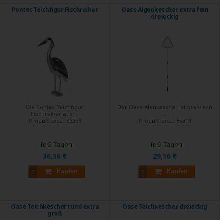
Pontec Teichfigur Fischreiher
Oase Algenkescher extra fein
dreieckig
Die Pontec Teichfigur
Der Oase Alenkescher ist praktisch
Fischreiher aus ...
...
Produktcode:
36868
Produktcode:
84318
In 5 Tagen
In 5 Tagen
36,36 €
29,16 €
Kaufen
Kaufen
Oase Teichkescher rund extra
Oase Teichkescher dreieckig
groß