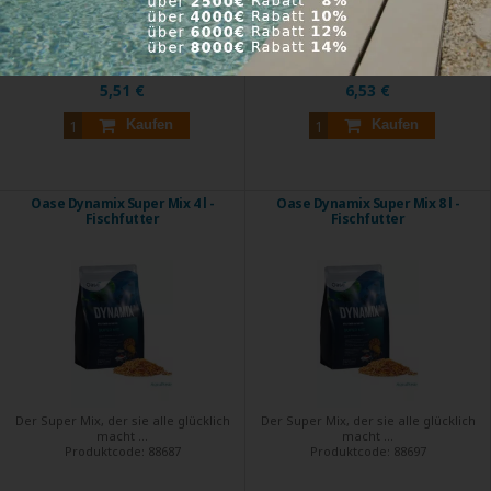
Produktcode:
88710
Produktcode:
88709
In 5 Tagen
In 5 Tagen
5,51 €
6,53 €
Kaufen
Kaufen
Oase Dynamix Super Mix 4 l -
Oase Dynamix Super Mix 8 l -
Fischfutter
Fischfutter
Der Super Mix, der sie alle glücklich
Der Super Mix, der sie alle glücklich
macht ...
macht ...
Produktcode:
88687
Produktcode:
88697