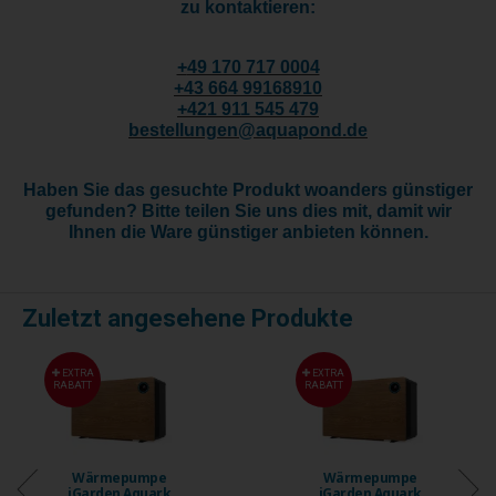
zu kontaktieren:
+
49 170 717 0004
+43 664 99168910
+421 911 545 479
bestellungen@aquapond.de
Haben Sie das gesuchte Produkt woanders günstiger
gefunden? Bitte teilen Sie uns dies mit, damit wir
Ihnen die Ware günstiger anbieten können.
Zuletzt angesehene Produkte
EXTRA
EXTRA
RABATT
RABATT
epumpe
Wärmepumpe
Wär
en Aquark
iGarden Aquark
iGard