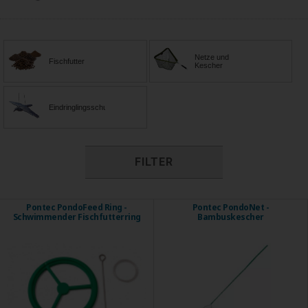
Netze und
Fischfutter
Kescher
Eindringlingsschutz
FILTER
Pontec PondoFeed Ring -
Pontec PondoNet -
Schwimmender Fischfutterring
Bambuskescher