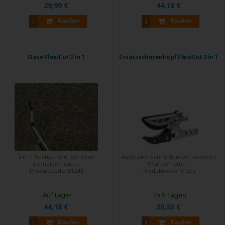
29,99 €
44,18 €
Kaufen
Kaufen
Oase FlexiCut 2 in 1
Ersatzscherenkopf FlexiCut 2 in 1
2 in 1 Teichschere, die beim
Auch zum Schneiden von anderen
Schneiden das ...
Pflanzen und ...
Produktcode:
51243
Produktcode:
51272
Auf Lager
In 5 Tagen
44,18 €
20,33 €
Kaufen
Kaufen