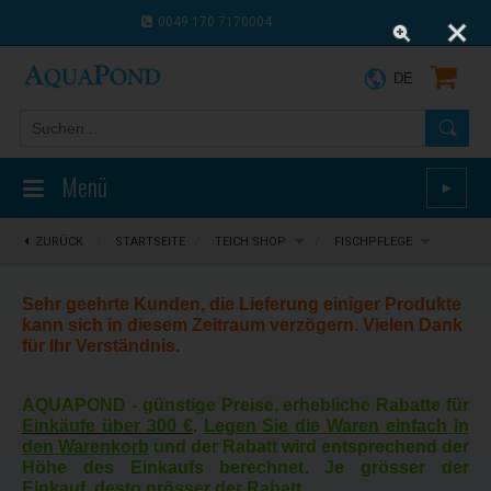
0049 170 7170004
0043 664 9916 8910
DE
Menü
►
ZURÜCK
⋮
STARTSEITE
/
TEICH SHOP
/
FISCHPFLEGE
Sehr geehrte Kunden, die Lieferung einiger Produkte
kann sich in diesem Zeitraum verzögern. Vielen Dank
für Ihr Verständnis.
AQUAPOND -
günstige Preise, erhebliche Rabatte für
Einkäufe über 300 €
.
Legen Sie die Waren einfach in
den Warenkorb
und der Rabatt wird entsprechend der
Höhe des Einkaufs berechnet. Je grösser der
Einkauf, desto grösser der Rabatt.