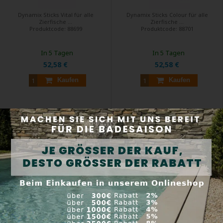
Dynamix Sticks Vital für alle
Dynamix Sticks Colour für alle
Zierfische ...
Zierfische ...
Produktcode:
88699
Produktcode:
88701
In 5 Tagen
In 5 Tagen
52,58 €
52,58 €
Kaufen
Kaufen
Oase Dynamix Sticks Mix 1 l -
Oase Dynamix Super Mix 1 l -
Fischfutter
Fischfutter
Auch Teichfische schätzen ein
Der Super Mix, der sie alle glücklich
schmackhaftes ...
macht ...