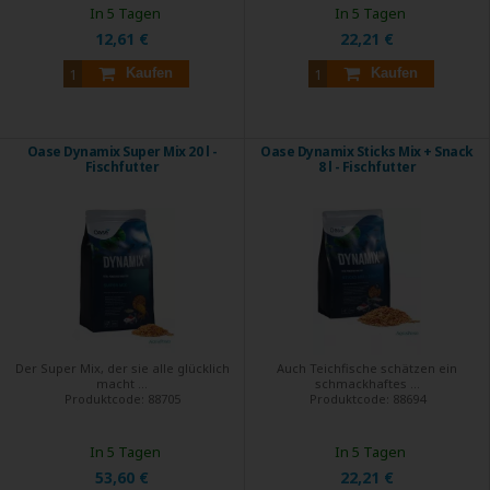
In 5 Tagen
In 5 Tagen
12,61 €
22,21 €
Kaufen
Kaufen
Oase Dynamix Super Mix 20 l -
Oase Dynamix Sticks Mix + Snack
Fischfutter
8 l - Fischfutter
Der Super Mix, der sie alle glücklich
Auch Teichfische schätzen ein
macht ...
schmackhaftes ...
Produktcode:
88705
Produktcode:
88694
In 5 Tagen
In 5 Tagen
53,60 €
22,21 €