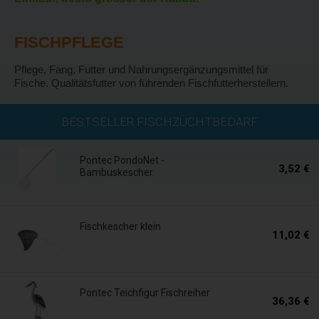
FISCHPFLEGE
Pflege, Fang, Futter und Nahrungsergänzungsmittel für
Fische. Qualitätsfutter von führenden Fischfutterherstellern.
Auf Lager
BESTSELLER FISCHZUCHTBEDARF
Pontec PondoNet -
3,52 €
Bambuskescher
Auf Lager
Fischkescher klein
11,02 €
In 5 Tagen
Pontec Teichfigur Fischreiher
36,36 €