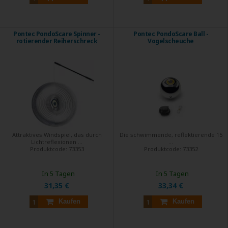
Pontec PondoScare Spinner -
Pontec PondoScare Ball -
rotierender Reiherschreck
Vogelscheuche
Attraktives Windspiel, das durch
Die schwimmende, reflektierende 15
Lichtreflexionen ...
...
Produktcode:
73353
Produktcode:
73352
In 5 Tagen
In 5 Tagen
31,35 €
33,34 €
Kaufen
Kaufen