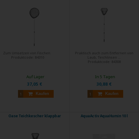
Zum Umsetzen von Fischen.
Praktisch auch zum Entfernen von
Produktcode:
84310
Laub, Teichlinsen ...
Produktcode:
84308
Auf Lager
In 5 Tagen
37,05 €
30,88 €
Kaufen
Kaufen
Oase Teichkescher klappbar
AquaActiv AquaHumin 10 l