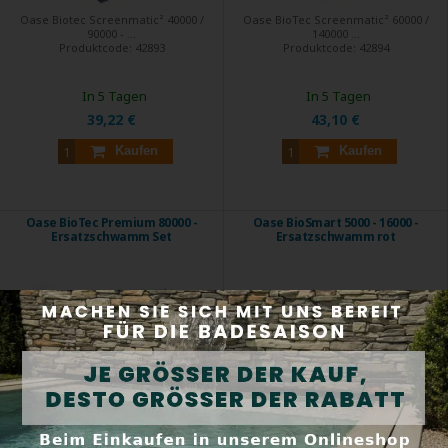
Oase Biotec Screenmatic² 40000 /
Oase BioTec Screenmatic² 60000 /
90000 - ...
140000 ...
Produktcode:
42893
Produktcode:
42894
In 5 Tagen
In 5 Tagen
39,22 €
43,10 €
Kaufen
Kaufen
Oase BioTec Premium 80000 -
Oase BioSmart 5000 - 16000 -
Ersatzschwamm Set
Ersatzschwamm rot
Original Oase Ersatzschwamm-
Oase BioSmart - Ersatzschwamm
Set für ...
rot.