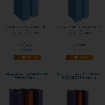
Original Oase Ersatzschwamm-
Ersatzschwämme für Oase Biotec
Set für ...
Screenmatic² ...
Produktcode:
42895
Produktcode:
42896
Auf Lager
Auf Lager
29,93 €
33,30 €
Kaufen
Kaufen
Filterpatronenset FiltoMa.CWS
Filterpatronenset FiltoMa.CWS
7000 Rot / Violett
14000 / 25000 Rot / Violett