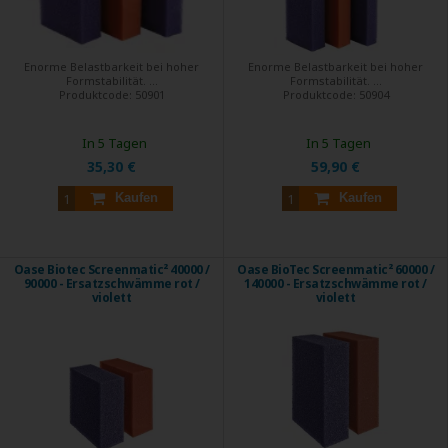
Enorme Belastbarkeit bei hoher
Enorme Belastbarkeit bei hoher
Formstabilität. ...
Formstabilität. ...
Produktcode:
50901
Produktcode:
50904
In 5 Tagen
In 5 Tagen
35,30 €
59,90 €
Kaufen
Kaufen
Oase Biotec Screenmatic² 40000 /
Oase BioTec Screenmatic² 60000 /
90000 - Ersatzschwämme rot /
140000 - Ersatzschwämme rot /
violett
violett