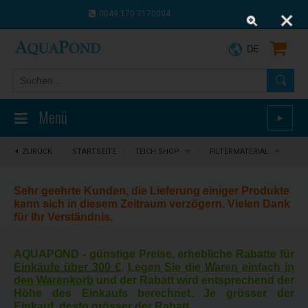
0049 170 7170004
0043 664 9916 8910
DE
Menü
►
ZURÜCK
⋮
STARTSEITE
/
TEICH SHOP
/
FILTERMATERIAL
Sehr geehrte Kunden, die Lieferung einiger Produkte
kann sich in diesem Zeitraum verzögern. Vielen Dank
für Ihr Verständnis.
AQUAPOND -
günstige Preise, erhebliche Rabatte für
Einkäufe über 300 €
.
Legen Sie die Waren einfach in
den Warenkorb
und der Rabatt wird entsprechend der
Höhe des Einkaufs berechnet. Je grösser der
Einkauf, desto grösser der Rabatt.