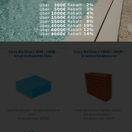
Produktcode:
40456
Produktcode:
35791
In 5 Tagen
In 5 Tagen
166,90 €
9,80 €
Kaufen
Kaufen
Oase BioSmart 5000 - 16000 -
Oase BioSmart 18000 / 36000 -
Ersatzschwamm blau
Ersatzschwamm rot
Oase BioSmart - Ersatzschwamm
Oase BioSmart 18000 / 36000 -
blau.
Ersatzschwamm ...
Produktcode:
35792
Produktcode:
56677