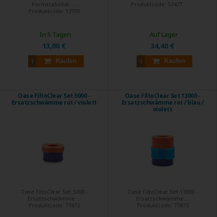
Formstabilität. ...
Produktcode:
57477
Produktcode:
13705
In 5 Tagen
Auf Lager
13,00 €
34,40 €
Kaufen
Kaufen
Oase FiltoClear Set 5000 -
Oase FiltoClear Set 13000 -
Ersatzschwämme rot / violett
Ersatzschwämme rot / blau /
violett
Oase FiltoClear Set 5000 -
Oase FiltoClear Set 13000 -
Ersatzschwämme ...
Ersatzschwämme ...
Produktcode:
77872
Produktcode:
77873