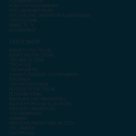
SCHWIMMBÄDER
ROBOTER-RASENMÄHER
POOLÜBERWINTERUNG
FOTOGALERIE UNSERER REALISIERUNGEN
TEICHTECHNIK
RABATTE -%
AUSVERKAUF
TEICH SHOP
BUDGETS FÜR TEICHE
BERATUNG FÜR TEICHE
TEICHBELÜFTERN
TEICHFOLIE
TEICHPUMPEN
SCHMUTZWASSER TAUCHPUMPEN
FONTÄNEN
TEICHFILTRATIONEN
FILTERSETS FÜR TEICHE
FILTERMATERIAL
BACHLAUF UND WASSERFALL
BELEUCHTUNG UND ELEKTRIZAT
WASSERSTANDREGLER
TEICHREINIGUNG
SKIMMER
WASSERAUFBEREITUNG IM TEICH
UVC LAMPEN
FISCHPFLEGE