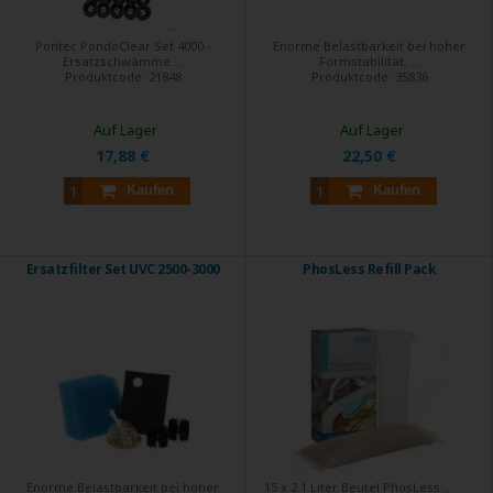
Pontec PondoClear Set 4000 -
Enorme Belastbarkeit bei hoher
Ersatzschwämme ...
Formstabilität. ...
Produktcode:
21848
Produktcode:
35836
Auf Lager
Auf Lager
17,88 €
22,50 €
Kaufen
Kaufen
Ersatzfilter Set UVC 2500-3000
PhosLess Refill Pack
Enorme Belastbarkeit bei hoher
15 x 2 1 Liter Beutel PhosLess ...