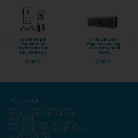
AstralPool pH-
Einbau Inverter
Regulierungs-
Gegenstromanlage
Erweiterungsset
iGarden Fairland
für den Energy
Fix Jet,
Connect
Fördermenge ...
0,00 €
0,00 €
Solinator ...
POOL SHOP
BUDGETS FÜR SCHWIMMBÄDER
BERATUNG FÜR SCHWIMMBÄDER
POOLCHEMIE
POOLTESTER UND THERMOMETER
POOLBELEUCHTUNG, SKIMMER, DÜSEN
FOLIENAUSKLEIDUNG