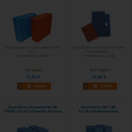
Original Oase Ersatzschwamm rot
Enorme Belastbarkeit bei hoher
für ...
Formstabilität. ...
Produktcode:
54030
Produktcode:
70242
Auf Lager
In 5 Tagen
13,84 €
21,60 €
Kaufen
Kaufen
Oase Biotec Screenmatic 40-
Oase BioTec 60 / 140 -
/90000 - Ersatzschwamm Set blau
Ersatzschwämme blau