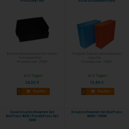
ProfiClear M5
Ersatzschwamm blau
Enorme Belastbarkeit bei hoher
Original Oase Ersatzschwamm
Formstabilität. ...
blau für ...
Produktcode:
27297
Produktcode:
54031
In 5 Tagen
In 5 Tagen
24,50 €
13,84 €
Kaufen
Kaufen
Oase Ersatzschwamm Set
Ersatzschwamm Set BioPress
BioPress 4000 / PondoPress Set
6000 / 10000
5000