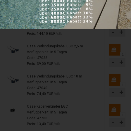
-
+
Preis: 25,10 EUR
/stk
Oase Eco Control - Regler für Pumpen
Verfügbarkeit:
In 5 Tagen
Code: 47673
-
+
Preis: 144,10 EUR
/stk
Oase Verbindungskabel EGC 2,5 m
Verfügbarkeit:
In 5 Tagen
Code: 47038
-
+
Preis: 39,00 EUR
/stk
Oase Verbindungskabel EGC 10 m
Verfügbarkeit:
In 5 Tagen
Code: 47040
-
+
Preis: 74,40 EUR
/stk
Oase Kabelverbinder EGC
Verfügbarkeit:
In 5 Tagen
Code: 47788
-
+
Preis: 13,40 EUR
/stk