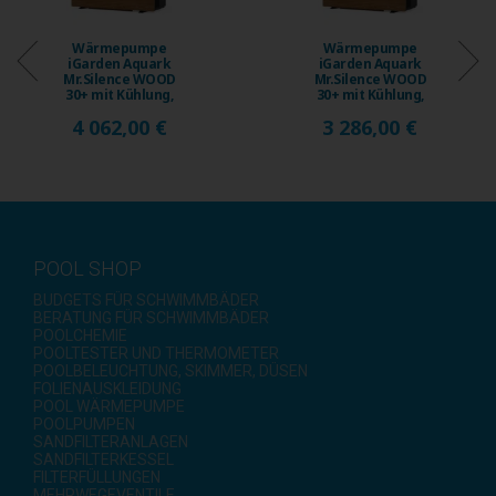
Wärmepumpe
Wärmepumpe
iGarden Aquark
iGarden Aquark
Mr.Silence WOOD
Mr.Silence WOOD
30+ mit Kühlung,
30+ mit Kühlung,
15 kW, bis ...
12 kW, bis ...
4 062,00 €
3 286,00 €
POOL SHOP
BUDGETS FÜR SCHWIMMBÄDER
BERATUNG FÜR SCHWIMMBÄDER
POOLCHEMIE
POOLTESTER UND THERMOMETER
POOLBELEUCHTUNG, SKIMMER, DÜSEN
FOLIENAUSKLEIDUNG
POOL WÄRMEPUMPE
POOLPUMPEN
SANDFILTERANLAGEN
SANDFILTERKESSEL
FILTERFÜLLUNGEN
MEHRWEGEVENTILE