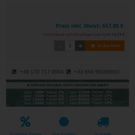
Preis inkl. Mwst:
657,80
€
Extra-Rabatt nach Hinzufügen zum Korb
19,73 €
-
+
In den Korb
+49 170 717 0004
+43 664 99168910
Günstige Preise
Von Kunden
Schnelle