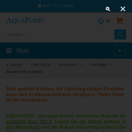
0049 170 7170004
0043 664 9916 8910
DE
Menü
►
ZURÜCK
⋮
STARTSEITE
/
TEICH SHOP
/
FONTÄNEN
/
WASSERSPIELPUMPEN
Sehr geehrte Kunden, die Lieferung einiger Produkte
kann sich in diesem Zeitraum verzögern. Vielen Dank
für Ihr Verständnis.
AQUAPOND -
günstige Preise, erhebliche Rabatte für
Einkäufe über 300 €
.
Legen Sie die Waren einfach in
den Warenkorb
und der Rabatt wird entsprechend der