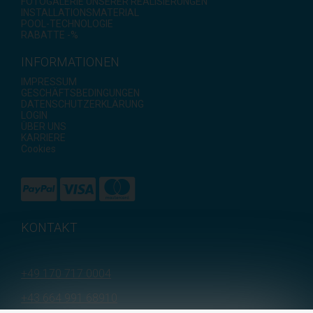
FOTOGALERIE UNSERER REALISIERUNGEN
INSTALLATIONSMATERIAL
POOL-TECHNOLOGIE
RABATTE -%
INFORMATIONEN
IMPRESSUM
GESCHÄFTSBEDINGUNGEN
DATENSCHUTZERKLÄRUNG
LOGIN
ÜBER UNS
KARRIERE
Cookies
KONTAKT
+49 170 717 0004
+43 664 991 68910