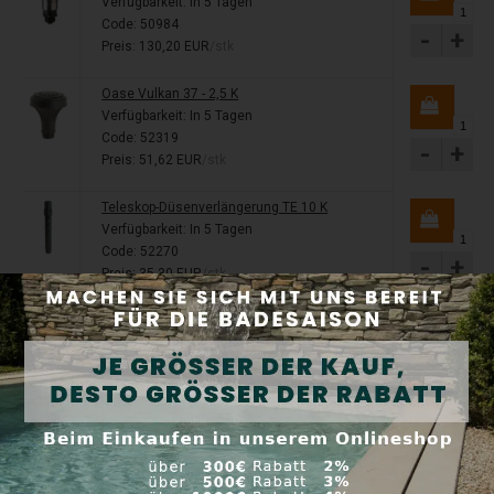
Verfügbarkeit:
In 5 Tagen
Code: 50984
-
+
Preis: 130,20 EUR
/stk
Oase Vulkan 37 - 2,5 K
Verfügbarkeit:
In 5 Tagen
Code: 52319
-
+
Preis: 51,62 EUR
/stk
Teleskop-Düsenverlängerung TE 10 K
Verfügbarkeit:
In 5 Tagen
Code: 52270
-
+
Preis: 35,30 EUR
/stk
Oase AquaActiv PumpClean 500 ml -
Teichtechnik Reiniger
Verfügbarkeit:
Auf Lager
-
+
Code: 40242
Preis: 19,40 EUR
/stk
Oase Pumpenschutzbeutel
Verfügbarkeit:
In 5 Tagen
Code: 34876