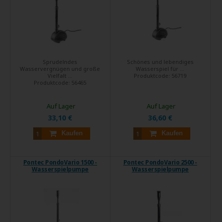
Sprudelndes
Schönes und lebendiges
Wasservergnügen und große
Wasserspiel für ...
Vielfalt ...
Produktcode:
56719
Produktcode:
56465
Auf Lager
Auf Lager
33,10 €
36,60 €
Kaufen
Kaufen
Pontec PondoVario 1500 -
Pontec PondoVario 2500 -
Wasserspielpumpe
Wasserspielpumpe