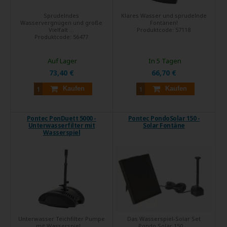
Sprudelndes
Klares Wasser und sprudelnde
Wasservergnügen und große
Fontänen!
Vielfalt ...
Produktcode:
57118
Produktcode:
56477
Auf Lager
In 5 Tagen
73,40 €
66,70 €
Kaufen
Kaufen
Pontec PonDuett 5000 -
Pontec PondoSolar 150 -
Unterwasserfilter mit
Solar Fontäne
Wasserspiel
Unterwasser Teichfilter Pumpe
Das Wasserspiel-Solar Set
mit Wasserspiel ...
Pondo Solar 150 ...