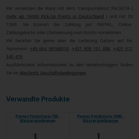
Wir versenden die Ware mit dem Transportdienst PACKETA (
mehr als 16000 Pick-Up Points in Deutschland
) und mit IN
TIME. Sie können die Zahlung per PAYPAL, Online-
Zahlungskarte oder Überweisung vom Konto vornehmen.
Wir beraten Sie gerne über die Lieferung Datum auf tel.
Nummern:
+43 664 99168910
,
+421 908 101 086
,
+421 911
545 479
.
Ausführlichere Informationen zu den Verkehrsträgern finden
Sie im
Abschnitt Geschäftsbedingungen
.
Verwandte Produkte
Pontec PondoVario 750 -
Pontec PondoVario 1000 -
Wasserspielpumpe
Wasserspielpumpe