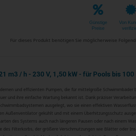
Günstige
Von Kun
Preise
verifizi
Für dieses Produkt benötigen Sie möglicherweise Folgend
 m3 / h - 230 V, 1,50 kW - für Pools bis 10
rnen und effizienten Pumpen, die für mittelgroße Schwimmbäder b
auer und ihre einfache Wartung bekannt ist. Dank präziser Verarbeitun
hwimmbadsystemen ausgelegt, wo sie einen effektiven Wasserfluss d
n Außenventilator gekühlt und mit einem Überhitzungsschutz ausgest
Starten des Systems auch nach längeren Pausen oder nach einem Was
olle des Filterkorbs, der größere Verschmutzungen wie Blätter oder I