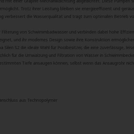
 und mit einer Graphit-Mechanikdichtung abgedichtet. Diese Pumpen sind
öglicht. Trotz ihrer Leistung bleiben sie energieeffizient und geräu
g verbessert die Wasserqualität und trägt zum optimalen Betrieb von
r Filterung von Schwimmbadwasser und verbinden dabei hohe Effizien
geeignet, und ihr modernes Design sowie ihre Konstruktion ermöglich
a Silen S2 die ideale Wahl für Poolbesitzer, die eine zuverlässige, le
hlich für die Umwälzung und Filtration von Wasser in Schwimmbeck
estimmten Tiefe ansaugen können, selbst wenn das Ansaugrohr nicht vol
kanschluss aus Technopolymer