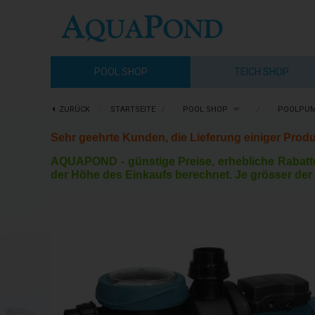
POOL SHOP
TEICH SHOP
ZURÜCK
⋮
STARTSEITE
/
POOL SHOP
/
POOLPU
Sehr geehrte Kunden, die Lieferung einiger Produ
AQUAPOND -
günstige Preise, erhebliche Rabatt
der Höhe des Einkaufs berechnet. Je grösser der 