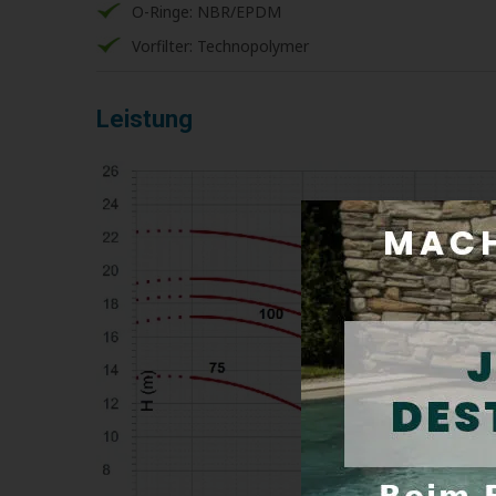
O-Ringe: NBR/EPDM
Vorfilter: Technopolymer
Leistung