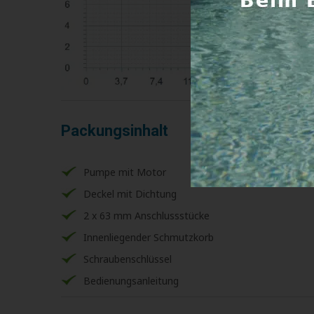
Packungsinhalt
Pumpe mit Motor
Deckel mit Dichtung
2 x 63 mm Anschlussstücke
Innenliegender Schmutzkorb
Schraubenschlüssel
Bedienungsanleitung