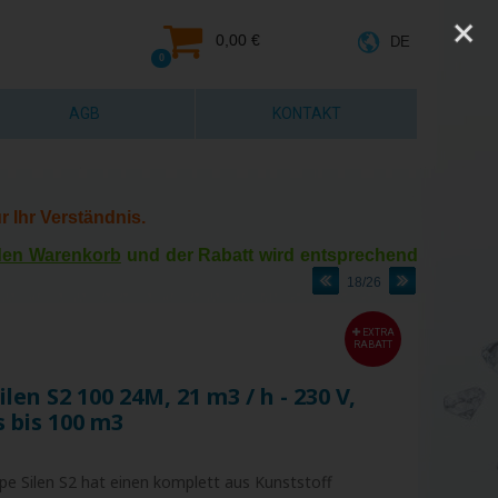
0,00 €
DE
0
AGB
KONTAKT
r Ihr Verständnis.
 den Warenkorb
und der Rabatt wird entsprechend
18/26
EXTRA
RABATT
en S2 100 24M, 21 m3 / h - 230 V,
s bis 100 m3
e Silen S2 hat einen komplett aus Kunststoff