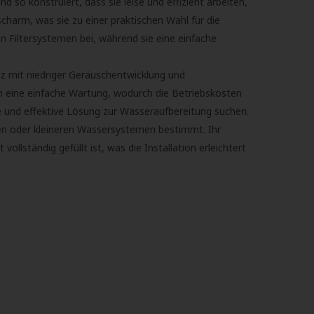
 so konstruiert, dass sie leise und effizient arbeiten,
scharm, was sie zu einer praktischen Wahl für die
 Filtersystemen bei, während sie eine einfache
z mit niedriger Geräuschentwicklung und
en eine einfache Wartung, wodurch die Betriebskosten
ise und effektive Lösung zur Wasseraufbereitung suchen.
en oder kleineren Wassersystemen bestimmt. Ihr
lständig gefüllt ist, was die Installation erleichtert