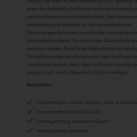
schützt. Die Welle ist aus Edelstahl AISI 431 gefertigt
wobei ihre kompakte Größe eine einfache Platzierung erm
meisten Haushaltsinstallationen macht. Ihre Verwendun
Handhabung und Sicherheit im Betrieb gewährleisten.
Diese Pumpen bieten eine zuverlässige Leistung bei de
Materialbeständigkeit. Sie sind für den Dauerbetrieb 
minimiert werden. Dank dieser Eigenschaften ist die Esp
Die selbstansaugenden Pumpen von Espa sind hauptsäc
Hauptvorteil besteht darin, dass sie Wasser aus einer b
und das Risiko von Luftblasen im System verringert.
Materialien
:
Pumpenkörper, Laufrad, Diffusor, Saug- und Druc
Pumpenwelle: Edelstahl AISI 431
Gleitringdichtung: Aluminium-Graphit
Motorgehäuse: Aluminium