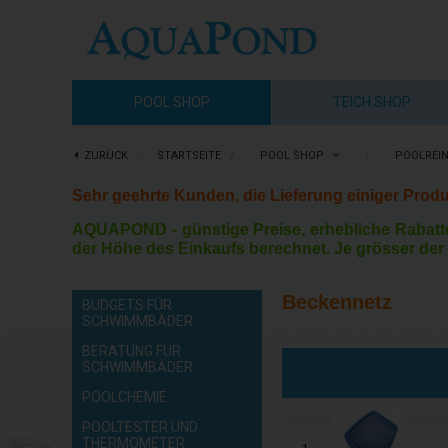
POOL SHOP
TEICH SHOP
ZURÜCK
⋮
STARTSEITE
/
POOL SHOP
/
POOLREI
Sehr geehrte Kunden, die Lieferung einiger Produ
AQUAPOND -
günstige Preise, erhebliche Rabatt
der Höhe des Einkaufs berechnet. Je grösser der 
Beckennetz
BUDGETS FÜR
SCHWIMMBÄDER
BERATUNG FÜR
SCHWIMMBÄDER
POOLCHEMIE
POOLTESTER UND
THERMOMETER