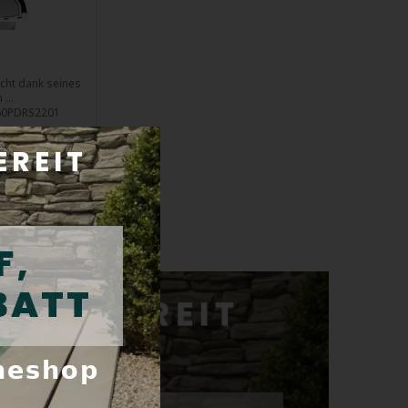
cht dank seines
 ...
60PDRS2201
b von 24 Std.
wst:
13,20 €
aufen