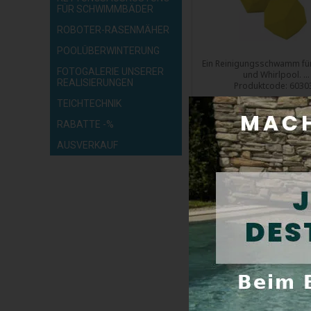
FÜR SCHWIMMBÄDER
ROBOTER-RASENMÄHER
POOLÜBERWINTERUNG
Ein Reinigungsschwamm fü
FOTOGALERIE UNSERER
und Whirlpool. ...
REALISIERUNGEN
Produktcode:
6030
TEICHTECHNIK
RABATTE -%
Versand innerhalb von 
Preis inkl. Mwst:
7
AUSVERKAUF
Kaufen