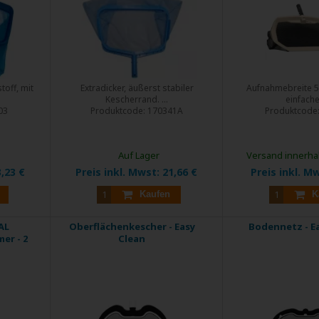
off, mit
Extradicker, äußerst stabiler
Aufnahmebreite 50
Kescherrand. ...
einfaches
03
Produktcode:
170341A
Produktcode
Auf Lager
Versand innerhal
,23 €
Preis inkl. Mwst:
21,66 €
Preis inkl. M
Kaufen
K
AL
Oberflächenkescher - Easy
Bodennetz - E
er - 2
Clean