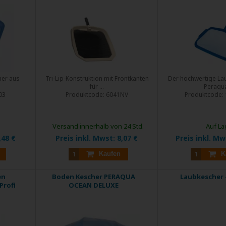
her aus
Tri-Lip-Konstruktion mit Frontkanten
Der hochwertige La
.
für ...
Peraqua 
03
Produktcode:
6041NV
Produktcode:
Versand innerhalb von 24 Std.
Auf La
,48 €
Preis inkl. Mwst:
8,07 €
Preis inkl. M
Kaufen
K
en
Boden Kescher PERAQUA
Laubkescher -
Profi
OCEAN DELUXE