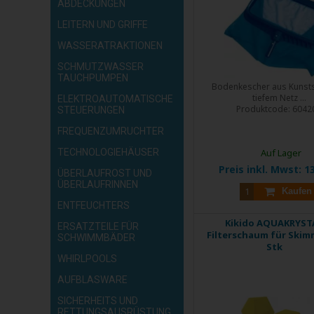
ABDECKUNGEN
LEITERN UND GRIFFE
WASSERATRAKTIONEN
SCHMUTZWASSER
TAUCHPUMPEN
Bodenkescher aus Kunstst
tiefem Netz ...
ELEKTROAUTOMATISCHE
Produktcode:
6042
STEUERUNGEN
FREQUENZUMRUCHTER
TECHNOLOGIEHÄUSER
Auf Lager
Preis inkl. Mwst:
13
ÜBERLAUFROST UND
ÜBERLAUFRINNEN
Kaufen
ENTFEUCHTERS
Kikido AQUAKRYST
ERSATZTEILE FÜR
Filterschaum für Skimm
SCHWIMMBÄDER
Stk
WHIRLPOOLS
AUFBLASWARE
SICHERHEITS UND
RETTUNGSAUSRÜSTUNG