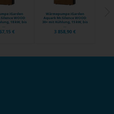
mpe iGarden
Wärmepumpe iGarden
Wär
.Silence WOOD
Aquark Mr.Silence WOOD
Aqua
lung, 18 kW, bis
30+ mit Kühlung, 15 kW, bis
30+ mi
...
...
67,15 €
3 858,90 €