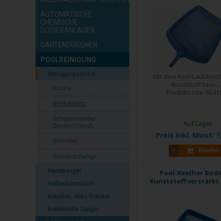
AUTOMATISCHE
CHEMISCHE
DOSIERANLAGEN
GARTENDUSCHEN
POOLREINIGUNG
Reinigungsartikel
Mit dem Pool-Laubkesc
Kunststoff kann ..
Bürste
Produktcode:
6041
Beckennetz
Schwimmender
Auf Lager
Spiralschlauch
Preis inkl. Mwst:
7
Schnabel
Kaufen
Teleskopstange
Handsauger
Pool-Kescher Bod
Kunststoff verstärkt 
Halbautomatisch
Kabellos, Akku Roboter
Robotische Sauger