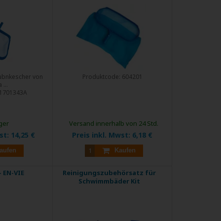
ubnkescher von
Produktcode:
604201
...
1701343A
ger
Versand innerhalb von 24 Std.
wst:
14,25 €
Preis inkl. Mwst:
6,18 €
aufen
Kaufen
 EN-VIE
Reinigungszubehörsatz für
Schwimmbäder Kit