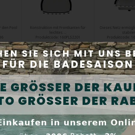
r den Pool
Konstruktion mit Frontkanten für
Dieses Netz ermögli
leichtes ...
stabilen
36
Produktcode:
160PLS2201
Produktcode:
1
24 Std.
Versand innerhalb von 24 Std.
Versand innerhal
,50 €
Preis inkl. Mwst:
12,26 €
Preis inkl. M
Kaufen
K