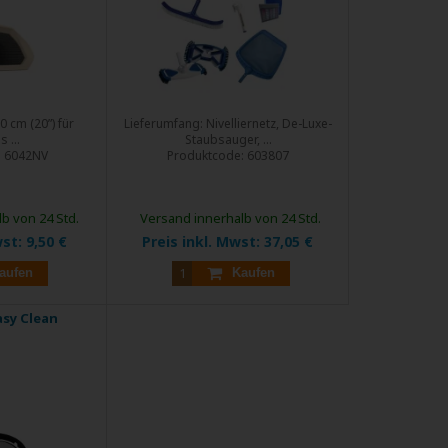
 cm (20”) für
Lieferumfang: Nivelliernetz, De-Luxe-
 ...
Staubsauger, ...
:
6042NV
Produktcode:
603807
b von 24 Std.
Versand innerhalb von 24 Std.
wst:
9,50 €
Preis inkl. Mwst:
37,05 €
aufen
Kaufen
asy Clean