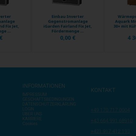
verter
Einbau Inverter
Wärmepu
anlage
Gegenstromanlage
Aquark Mr
d Fix Jet,
iGarden Fairland Fix Jet,
30+ mit Küh
ge ...
Fördermenge ...
 €
0,00 €
4 3
INFORMATIONEN
KONTAKT
IMPRESSUM
GESCHÄFTSBEDINGUNGEN
DATENSCHUTZERKLÄRUNG
LOGIN
+49 170 717 0004
ÜBER UNS
KARRIERE
+43 664 991 68910
Cookies
+421 917 412 193