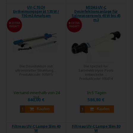
UV-C TECH
MIDAS UV-C
Entkeimungsgerät 130 W /
Desinfektionsanlage für
150 m3 Amalgam
Salzwasserpools 40 W bis 45
m3
EXTRA
EXTRA
RABATT
RABATT
Die Desinfektion mit
Die speziell für
ultravioletter Strahlung ...
Salzelektrolyse-Pools
Produktcode:
935015
entwickelte ...
Produktcode:
935014
Versand innerhalb von 24
In 5 Tagen
Std.
840,00 €
586,80 €
Kaufen
Kaufen
Filtreau UV-C Lampe Slim 40
Filtreau UV-C Lampe Slim 80
W
W