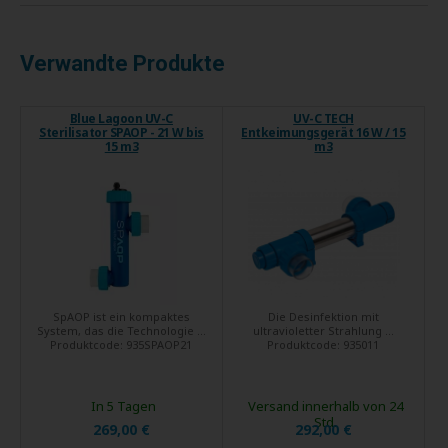
Verwandte Produkte
Blue Lagoon UV-C
UV-C TECH
Sterilisator SPAOP - 21 W bis
Entkeimungsgerät 16 W / 15
15 m3
m3
SpAOP ist ein kompaktes
Die Desinfektion mit
System, das die Technologie ...
ultravioletter Strahlung ...
Produktcode:
935SPAOP21
Produktcode:
935011
In 5 Tagen
Versand innerhalb von 24
Std.
269,00 €
292,00 €