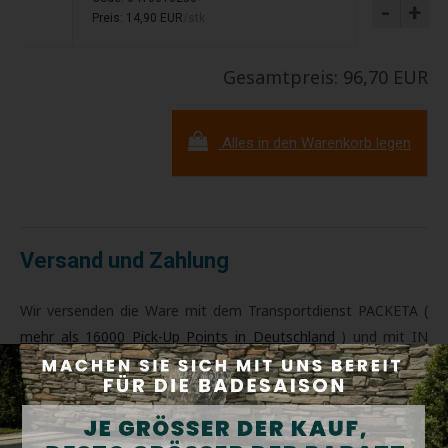
-
+
Preis: 14,90 EUR
/stk
Gesamtpreis: 96,70 EUR
Alles in den Warenkorb legen
Versand und Zahlung
Wir versenden die Ware mit dem Transportdienst PACKETA (
mehr als 16000 Pick-Up Points in Deutschland
) und mit IN
TIME. Sie können die Zahlung per PAYPAL, Online-
Zahlungskarte oder Überweisung vom Konto vornehmen.
Wir beraten Sie gerne über die Lieferung Datum auf tel.
Nummern:
+43 664 99168910
,
+421 908 101 086
,
+421 911