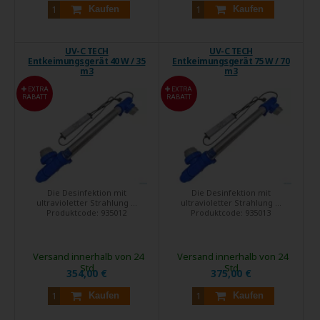
Kaufen
Kaufen
UV-C TECH
UV-C TECH
Entkeimungsgerät 40 W / 35
Entkeimungsgerät 75 W / 70
m3
m3
EXTRA
EXTRA
RABATT
RABATT
Die Desinfektion mit
Die Desinfektion mit
ultravioletter Strahlung ...
ultravioletter Strahlung ...
Produktcode:
935012
Produktcode:
935013
Versand innerhalb von 24
Versand innerhalb von 24
Std.
Std.
354,00 €
375,00 €
Kaufen
Kaufen