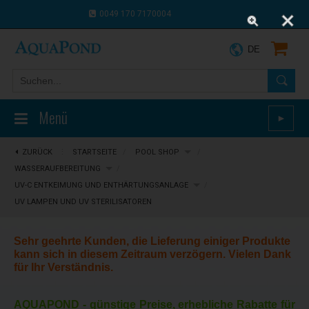
0049 170 7170004
0043 664 9916 8910
DE
Menü
►
ZURÜCK
⋮
STARTSEITE
/
POOL SHOP
/
WASSERAUFBEREITUNG
/
UV-C ENTKEIMUNG UND ENTHÄRTUNGSANLAGE
/
UV LAMPEN UND UV STERILISATOREN
Sehr geehrte Kunden, die Lieferung einiger Produkte
kann sich in diesem Zeitraum verzögern. Vielen Dank
für Ihr Verständnis.
AQUAPOND -
günstige Preise, erhebliche Rabatte für