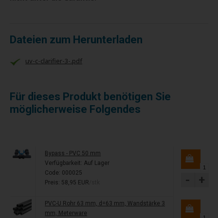
Dateien zum Herunterladen
uv-c-clarifier-3-.pdf
Für dieses Produkt benötigen Sie
möglicherweise Folgendes
Bypass - PVC 50 mm
Verfügbarkeit:
Auf Lager
Code: 000025
-
+
Preis: 58,95 EUR
/stk
PVC-U Rohr 63 mm, d=63 mm, Wandstärke 3
mm, Meterware