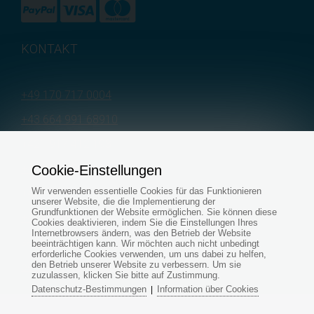
KONTAKT
+49 170 717 0004
+43 664 991 68910
+421 917 412 193
+421 905 500 955
Cookie-Einstellungen
Wir verwenden essentielle Cookies für das Funktionieren
+421 915 696 394
unserer Website, die die Implementierung der
Grundfunktionen der Website ermöglichen. Sie können diese
+421 907 545 479
Cookies deaktivieren, indem Sie die Einstellungen Ihres
Internetbrowsers ändern, was den Betrieb der Website
servis@aquapond.sk
beeinträchtigen kann. Wir möchten auch nicht unbedingt
erforderliche Cookies verwenden, um uns dabei zu helfen,
den Betrieb unserer Website zu verbessern. Um sie
bestellungen@aquapond.de
zuzulassen, klicken Sie bitte auf Zustimmung.
Datenschutz-Bestimmungen
Information über Cookies
|