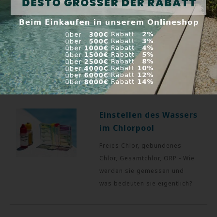
545 479
.
Ausführlichere Informationen zu den Verkehrsträgern finden
Sie im
Abschnitt Geschäftsbedingungen
.
Nützliche Tipps
Einstellen des Wassers
im Chlorpool
Freies Chlor, gebundenes
Chlor, Gesamtchlor, ORP - Wie
werden sie gemessen und
was bedeuten sie eigentlich?