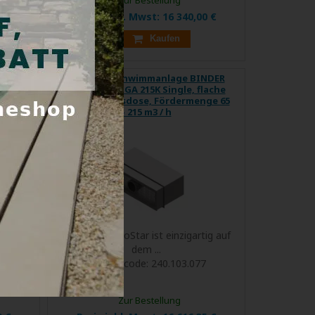
5 €
Preis inkl. Mwst:
16 340,00 €
Kaufen
NDER
Turbinenschwimmanlage BINDER
lache
Hydrostar BGA 215K Single, flache
ge 50
Installationsdose, Fördermenge 65
- 215 m3 / h
EXTRA
RABATT
 dem
BINDER HydroStar ist einzigartig auf
dem ...
6
Produktcode:
240.103.077
Zur Bestellung