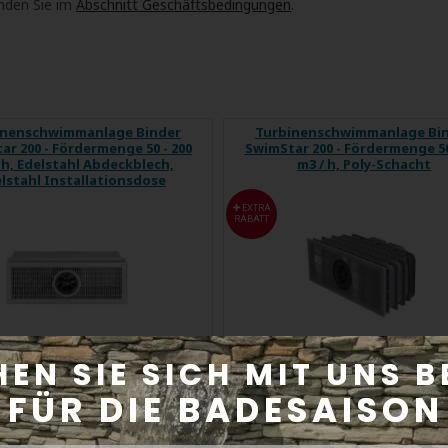
inden Sie im
Abschnitt Geschäftsbedingungen
.
inenschwimmanlage Binder
Turbinenschwimmanlage Bi
ar 200 - Fördermenge 50 - 200
SwimStar 200 - Fördermenge 50
 h, Edelstahl Abdeckblech,
m3 / h, Poly-Schacht
lstahl Installationsdose
EXTRA
RABATT
tar - das ist Schwimmen auf
SwimStar - das ist Schwimme
die coole ...
die coole ...
duktcode:
swimstar200ne
Produktcode:
swimstar200
In 5 Tagen
In 5 Tagen