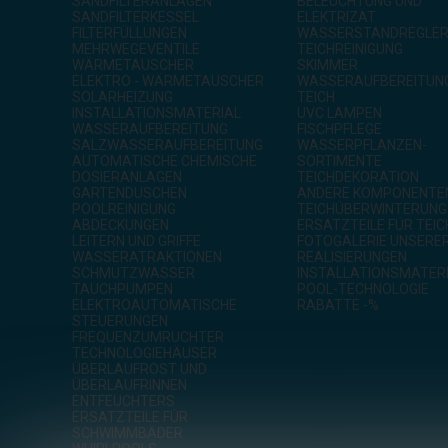
SANDFILTERANLAGEN
BELEUCHTUNG UND
SANDFILTERKESSEL
ELEKTRIZAT
FILTERFÜLLUNGEN
WASSERSTANDREGLE
MEHRWEGEVENTILE
TEICHREINIGUNG
WÄRMETAUSCHER
SKIMMER
ELEKTRO - WÄRMETAUSCHER
WASSERAUFBEREITUNG
SOLARHEIZUNG
TEICH
INSTALLATIONSMATERIAL
UVC LAMPEN
WASSERAUFBEREITUNG
FISCHPFLEGE
SALZWASSERAUFBEREITUNG
WASSERPFLANZEN-
AUTOMATISCHE CHEMISCHE
SORTIMENTE
DOSIERANLAGEN
TEICHDEKORATION
GARTENDUSCHEN
ANDERE KOMPONENTE
POOLREINIGUNG
TEICHÜBERWINTERUNG
ABDECKUNGEN
ERSATZTEILE FÜR TEIC
LEITERN UND GRIFFE
FOTOGALERIE UNSERE
WASSERATRAKTIONEN
REALISIERUNGEN
SCHMUTZWASSER
INSTALLATIONSMATER
TAUCHPUMPEN
POOL-TECHNOLOGIE
ELEKTROAUTOMATISCHE
RABATTE -%
STEUERUNGEN
FREQUENZUMRUCHTER
TECHNOLOGIEHÄUSER
ÜBERLAUFROST UND
ÜBERLAUFRINNEN
ENTFEUCHTERS
ERSATZTEILE FÜR
SCHWIMMBÄDER