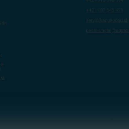
+421 915 696 394
R
+421 907 545 479
servis@aquapond.sk
 IM
bestellungen@aquap
N
HE
R
IAL