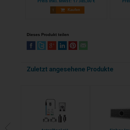
Preis inkl. Mwst:
17 385,00 €
Pre
Kaufen
Dieses Produkt teilen
Zuletzt angesehene Produkte
r
AstralPool pH-
Einbau In