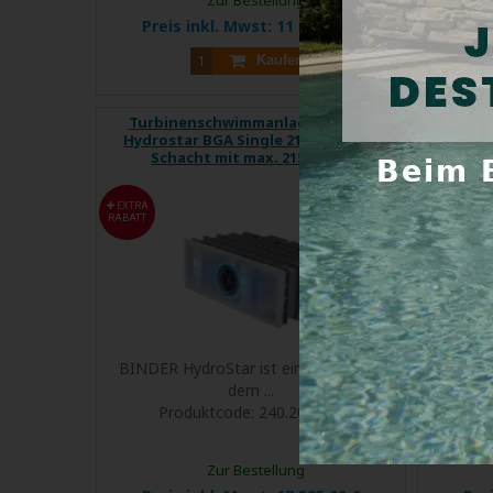
Preis inkl. Mwst:
11 413,25 €
Pre
Kaufen
Turbinenschwimmanlage BINDER
Turb
Hydrostar BGA Single 215K im Poly-
Hydros
Schacht mit max. 215 m3 / h
Sc
EXTRA
EXTRA
RABATT
RABATT
BINDER HydroStar ist einzigartig auf
Hydro
dem ...
Produktcode:
240.203.077
P
Zur Bestellung