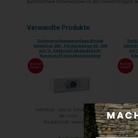
Ausführlichere Informationen zu den Verkehrsträgern f
Verwandte Produkte
Turbinenschwimmanlage Binder
Turb
SwimStar 200 - Fördermenge 50 - 200
SwimSt
m3 / h, Edelstahl Abdeckblech,
m3 /
Kunststoff Installationsdose
Ede
EXTRA
EXTRA
RABATT
RABATT
SwimStar - das ist Schwimmen auf
SwimS
die coole ...
Produktcode:
swimstar200
Pro
Zur Bestellung