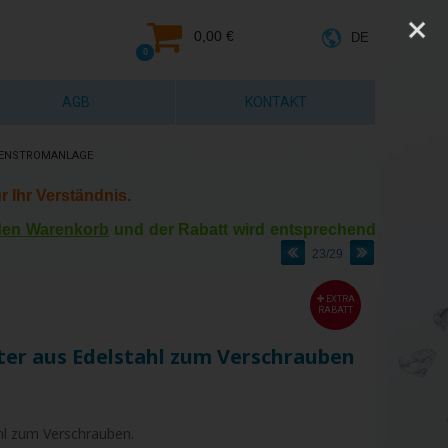
0,00 €
DE
0
AGB
KONTAKT
GENSTROMANLAGE
r Ihr Verständnis.
 den Warenkorb
und der Rabatt wird entsprechend
23/29
EXTRA
RABATT
ter aus Edelstahl zum Verschrauben
hl zum Verschrauben.