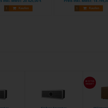
is inkl. Mwst:
20 425,00 €
Preis inkl. Mwst:
14 799,3
Kaufen
Kaufen
EXTRA
RABATT
verter
Einbau Inverter
Wärmepu