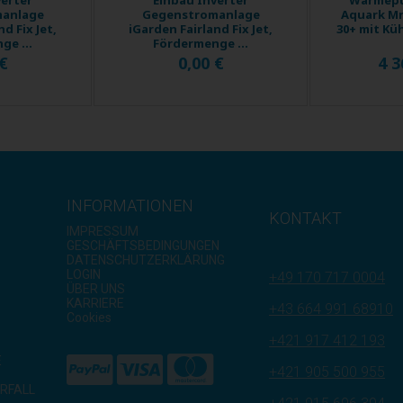
anlage
Gegenstromanlage
Aquark Mr
d Fix Jet,
iGarden Fairland Fix Jet,
30+ mit Küh
ge ...
Fördermenge ...
 €
0,00 €
4 3
INFORMATIONEN
KONTAKT
IMPRESSUM
GESCHÄFTSBEDINGUNGEN
DATENSCHUTZERKLÄRUNG
LOGIN
+49 170 717 0004
ÜBER UNS
KARRIERE
+43 664 991 68910
Cookies
+421 917 412 193
E
+421 905 500 955
RFALL