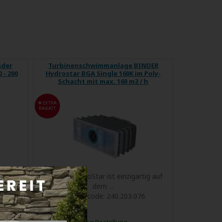
nder
Turbinenschwimmanlage BINDER
 - 200
Hydrostar BGA Single 160K im Poly-
Schacht mit max. 160 m3 / h
EXTRA
RABATT
n auf
BINDER HydroStar ist einzigartig auf
dem ...
ps
Produktcode:
240.203.076
Zur Bestellung