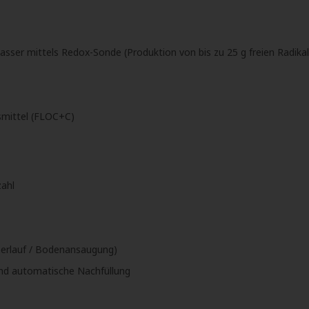
sser mittels Redox-Sonde (Produktion von bis zu 25 g freien Radikale
smittel (FLOC+C)
ahl
erlauf / Bodenansaugung)
nd automatische Nachfüllung