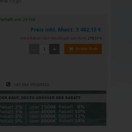
mal 1,5 g/l.
nerhalb von 24 Std.
Preis inkl. Mwst:
3 482,13
€
Extra-Rabatt nach Hinzufügen zum Korb
278,57 €
-
+
In den Korb
+43 664 99168910