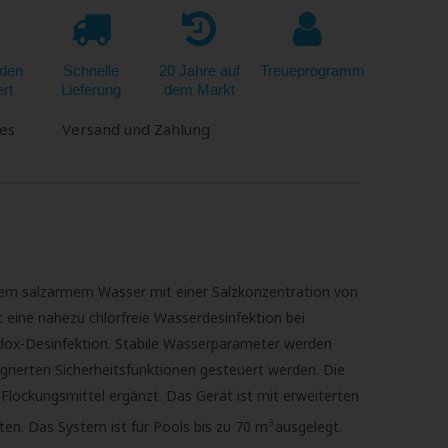
den
Schnelle
20 Jahre auf
Treueprogramm
ert
Lieferung
dem Markt
es
Versand und Zahlung
trem salzarmem Wasser mit einer Salzkonzentration von
 eine nahezu chlorfreie Wasserdesinfektion bei
dox-Desinfektion. Stabile Wasserparameter werden
egrierten Sicherheitsfunktionen gesteuert werden. Die
Flockungsmittel ergänzt. Das Gerät ist mit erweiterten
3
n. Das System ist für Pools bis zu 70 m
ausgelegt.