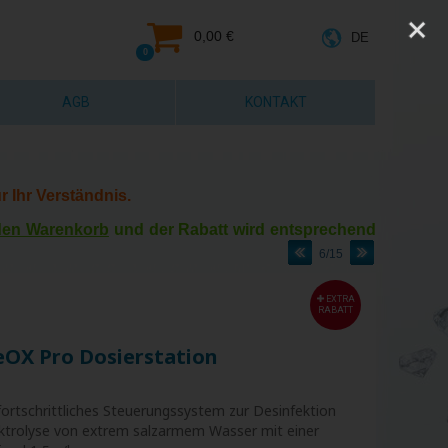
0,00 €
DE
0
AGB
KONTAKT
r Ihr Verständnis.
 den Warenkorb
und der Rabatt wird entsprechend
6/15
EXTRA
RABATT
eOX Pro Dosierstation
fortschrittliches Steuerungssystem zur Desinfektion
ektrolyse von extrem salzarmem Wasser mit einer