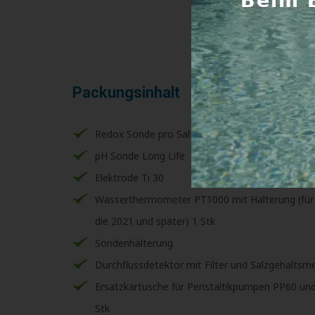
Packungsinhalt
Redox Sonde pro Salt
pH Sonde Long Life
Elektrode Ti 30
Wasserthermometer PT1000 mit Halterung (für
die 2021 und später) 1 Stk
Sondenhalterung
Durchflussdetektor mit Filter und Salzgehalts
Ersatzkartusche für Peristaltikpumpen PP60 un
Stk