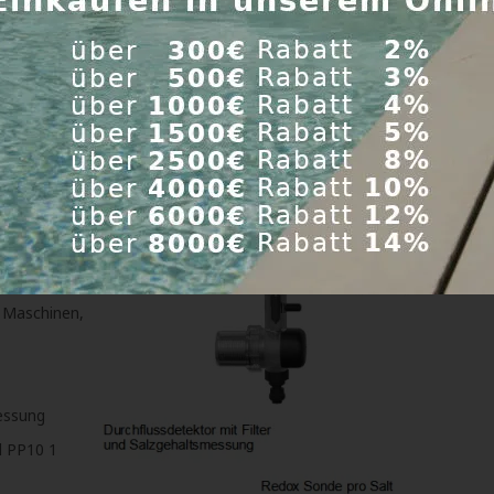
 Maschinen,
messung
d PP10 1