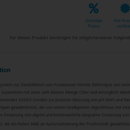
Günstige
Von Kun
Preise
verifizi
Für dieses Produkt benötigen Sie möglicherweise Folgend
tion
ssystem zur Desinfektion von Poolwasser mittels Elektrolyse von ex
e zusammen mit einer sehr kleinen Menge Chlor und ermöglicht damit
em verwendet ASEKO-Sonden zur präzisen Messung von pH-Wert und Re
umpen gewährleistet, die von einem intelligenten Algorithmus mit int
e Dosierung von Algizid und kontinuierliche langsame Dosierung von 
die ein hohes Maß an Automatisierung der Pooltechnik gewährleiste