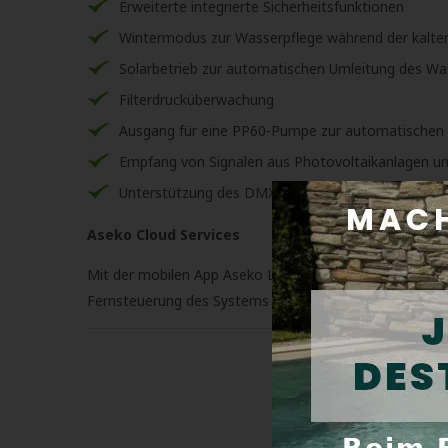
Erweiterte integrierte Sicherheitsfunktionen
Wintermodus zur Wasserpflege während der kalt
Solarbetrieb zur automatischen Umleitung des Wa
Filterdrucküberwachung
Ausgang für eine PP60-Pumpe zur automatischen F
Empfang von Signalen aus Photovoltaikanlagen u
Unterstützung des DMX-Protokolls zur Steuerung
Aseko Cloud Services
Mit der mobilen App Aseko LIVE und der Webplattform as
Fernsteuerung des Systems ist außerdem über die mo