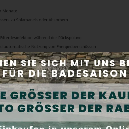
en Monate
ssers zu Solarpanels oder Absorbern
ilterdesinfektion während der Rückspülung
nd automatische Nutzung von Energieüberschüssen
 von RGB-Beleuchtung
eko.cloud erhalten Sie in Echtzeit Zugriff auf den aktuellen Status 
bile App Aseko REMOTE möglich.